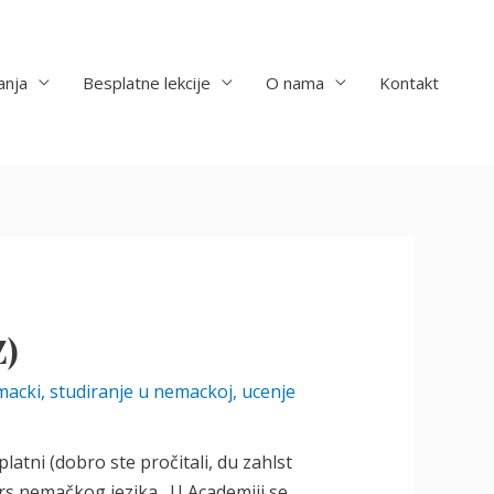
anja
Besplatne lekcije
O nama
Kontakt
Z)
macki
,
studiranje u nemackoj
,
ucenje
atni (dobro ste pročitali, du zahlst
kurs nemačkog jezika. U Academiji se