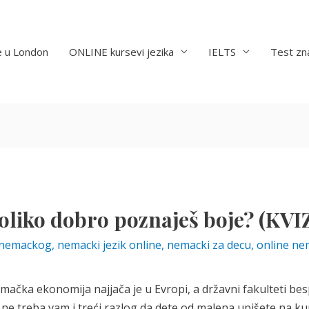
e u London
ONLINE kursevi jezika
IELTS
Test zn
oliko dobro poznaješ boje? (KVI
 nemackog
,
nemacki jezik online
,
nemacki za decu
,
online ne
ačka ekonomija najjača je u Evropi, a državni fakulteti bespl
e; ne treba vam i treći razlog da dete od malena upišete na 