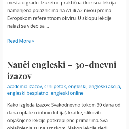
mesta u gradu. Izuzetno praktična i korisna lekcija
namenjena polaznicima na A1 ili A2 nivou prema
Evropskom referentnom okviru. U sklopu lekcije
nalazi se video sa …
Besplatne
Read More »
lekcije:
Asking
Nauči engleski – 30-dnevni
for
Directions
izazov
(VIDEO)
academia izazov
,
crni petak
,
engleski
,
engleski akcija
,
engleski besplatno
,
engleski online
Kako izgleda izazov: Svakodnevno tokom 30 dana od
dana uplate u inbox dobijaš kratke, slikovito
objašnjene lekcije potkrepljene primerima. Sva
objašnjenja su na srpskom. Nakon lekcije sledi