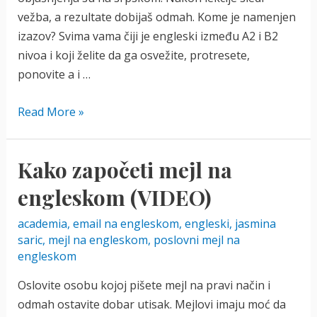
vežba, a rezultate dobijaš odmah. Kome je namenjen
izazov? Svima vama čiji je engleski između A2 i B2
nivoa i koji želite da ga osvežite, protresete,
ponovite a i …
Nauči
Read More »
engleski
–
Kako započeti mejl na
30-
dnevni
engleskom (VIDEO)
izazov
academia
,
email na engleskom
,
engleski
,
jasmina
saric
,
mejl na engleskom
,
poslovni mejl na
engleskom
Oslovite osobu kojoj pišete mejl na pravi način i
odmah ostavite dobar utisak. Mejlovi imaju moć da