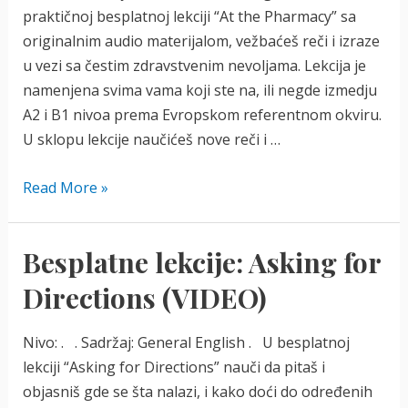
praktičnoj besplatnoj lekciji “At the Pharmacy” sa
originalnim audio materijalom, vežbaćeš reči i izraze
u vezi sa čestim zdravstvenim nevoljama. Lekcija je
namenjena svima vama koji ste na, ili negde izmedju
A2 i B1 nivoa prema Evropskom referentnom okviru.
U sklopu lekcije naučićeš nove reči i …
Besplatne
Read More »
lekcije:
At
Besplatne lekcije: Asking for
the
Pharmacy
Directions (VIDEO)
(AUDIO)
Nivo: . . Sadržaj: General English . U besplatnoj
lekciji “Asking for Directions” nauči da pitaš i
objasniš gde se šta nalazi, i kako doći do određenih