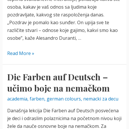
osoba, kakav je vaš odnos sa ljudima koje
pozdravljate, kakvog ste raspoloženja danas.
„Pozdrav je pomalo kao sunđer. On upija sve te
različite stvari – odnose koje gajimo, kakvi smo kao
osobe”, kaže Alesandro Duranti, …
How
Read More »
to
greet
Die Farben auf Deutsch –
people
|
učimo boje na nemačkom
Pozdravi
academia
,
farben
,
german colours
,
nemacki za decu
na
engleskom
Današnja lekcija Die Farben auf Deutsch posvećena
je deci i odraslim polaznicima na početnom nivou koji
žele da nauče osnovne boje na nemačkom. Za