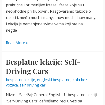
praktične i primenljive izraze i fraze koje su ti
neophodne pri kupovini. Razgovaramo takođe o
razlici između much i many, i how much i how many.
Lekcija je namenjena svima vama koji ste na, ili
negde …
Besplatne
Read More »
lekcije:
Shopping
Besplatne lekcije: Self-
for
Clothes
Driving Cars
(VIDEO)
besplatne lekcije
,
engleski besplatno
,
kola bez
vozaca
,
self driving car
Nivo: . Sadržaj: General English . U besplatnoj lekciji
“Self-Driving Cars” definišemo reči u vezi sa