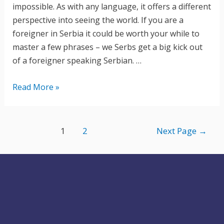
impossible. As with any language, it offers a different
perspective into seeing the world. If you are a
foreigner in Serbia it could be worth your while to
master a few phrases – we Serbs get a big kick out
of a foreigner speaking Serbian. …
Serbian
Read More »
for
Foreigners
–
Posts
1
2
Next Page
→
Serbian
navigation
Greetings