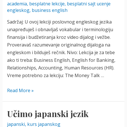
izrazi
academia
,
besplatne lekcije
,
besplatni sajt ucenje
engleskog
,
business english
Sadržaj: U ovoj lekciji poslovnog engleskog jezika
unapređuješ i obnavljaš vokabular i terminologiju
finansija i budžetiranja kroz video dijalog i vežbe.
Proveravaš razumevanje originalnog dijaloga na
engleskom i bilduješ rečnik. Nivo: Lekcija je za tebe
ako ti treba: Business English, English for Banking,
Relationships, Accounting, Human Resources (HR).
Vreme potrebno za lekciju: The Money Talk …
Talk
Read More »
about
Money
Učimo japanski jezik
japanski
,
kurs japanskog