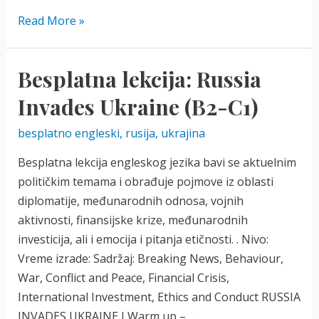
Engleski
Read More »
članovi
A,
Besplatna lekcija: Russia
AN
ili
Invades Ukraine (B2-C1)
THE?
besplatno engleski
,
rusija
,
ukrajina
(KVIZ)
Besplatna lekcija engleskog jezika bavi se aktuelnim
političkim temama i obrađuje pojmove iz oblasti
diplomatije, međunarodnih odnosa, vojnih
aktivnosti, finansijske krize, međunarodnih
investicija, ali i emocija i pitanja etičnosti. . Nivo:
Vreme izrade: Sadržaj: Breaking News, Behaviour,
War, Conflict and Peace, Financial Crisis,
International Investment, Ethics and Conduct RUSSIA
INVADES UKRAINE I Warm up – …