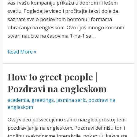
vas i vašu kompaniju prikažu u dobrom ili lošem
svetlu. Pogledajte video i pročitajte tekst dole da
saznate sve o poslovnom bontonu i formama
obraćanja na engleskom. Ovo i još mnogo korisnih
stvari naučite na časovima 1-na-1 sa …
Kako
Read More »
započeti
mejl
How to greet people |
na
engleskom
Pozdravi na engleskom
(VIDEO)
academia
,
greetings
,
jasmina saric
,
pozdravi na
engleskom
Ovaj video posvećujemo samo naizgled prostoj temi
pozdravljanja na engleskom. Pozdravi definišu ton i
toplinu svakodnevne interakcije, pokazuju kakva ste