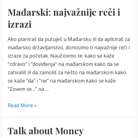
Mađarski: najvažnije reči i
izrazi
Ako planiraš da putuješ u Mađarsku ili da apliciraš za
mađarsko državljanstvo, donosimo ti najvažnije reči i
izraze za početak. Naučićemo te: kako se kaže
“zdravo” i “doviđenja” na mađarskom kako da se
zahvališ ili da zamoliš za nešto na mađarskom kako
se kaže “da” i “ne” na mađarskom kako se kaže
“Zovem se…” na …
Mađarski:
Read More »
najvažnije
reči
Talk about Money
i