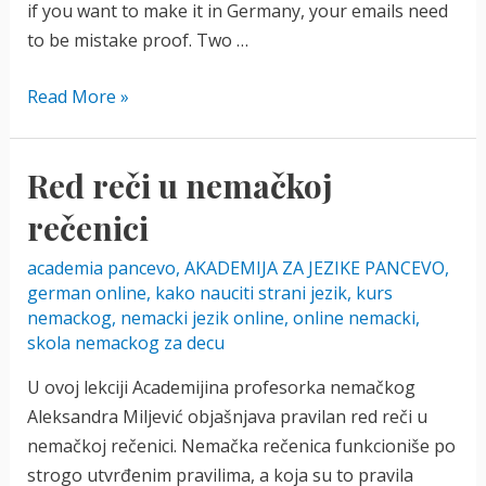
if you want to make it in Germany, your emails need
to be mistake proof. Two …
How
Read More »
to
Write
Red reči u nemačkoj
an
Email
rečenici
in
academia pancevo
,
AKADEMIJA ZA JEZIKE PANCEVO
,
German
german online
,
kako nauciti strani jezik
,
kurs
nemackog
,
nemacki jezik online
,
online nemacki
,
skola nemackog za decu
U ovoj lekciji Academijina profesorka nemačkog
Aleksandra Miljević objašnjava pravilan red reči u
nemačkoj rečenici. Nemačka rečenica funkcioniše po
strogo utvrđenim pravilima, a koja su to pravila