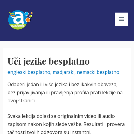
Skip
to
content
Mai
Men
Uči jezike besplatno
engleski besplatno
,
madjarski
,
nemacki besplatno
Odaberi jedan ili više jezika i bez ikakvih obaveza,
bez prijavljivanja ili pravljenja profila prati lekcije na
ovoj stranici.
Svaka lekcija dolazi sa originalnim video ili audio
zapisom nakon kojih slede vežbe. Rezultati i provera
tačnosti tvojih odgovora su instantni.