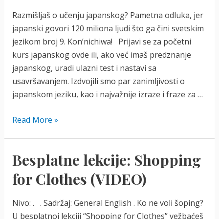
Razmišljaš o učenju japanskog? Pametna odluka, jer
japanski govori 120 miliona ljudi što ga čini svetskim
jezikom broj 9. Kon’nichiwa! Prijavi se za početni
kurs japanskog ovde ili, ako već imaš predznanje
japanskog, uradi ulazni test i nastavi sa
usavršavanjem. Izdvojili smo par zanimljivosti o
japanskom jeziku, kao i najvažnije izraze i fraze za …
Učimo
Read More »
japanski
jezik
Besplatne lekcije: Shopping
for Clothes (VIDEO)
Nivo: . . Sadržaj: General English . Ko ne voli šoping?
U besplatnoj lekciji “Shopping for Clothes” vežbaćeš