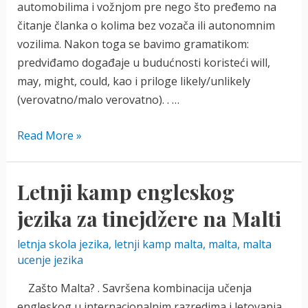
automobilima i vožnjom pre nego što pređemo na
čitanje članka o kolima bez vozača ili autonomnim
vozilima. Nakon toga se bavimo gramatikom:
predviđamo događaje u budućnosti koristeći will,
may, might, could, kao i priloge likely/unlikely
(verovatno/malo verovatno). . …
Besplatne
Read More »
lekcije:
Self-
Letnji kamp engleskog
Driving
Cars
jezika za tinejdžere na Malti
letnja skola jezika
,
letnji kamp malta
,
malta
,
malta
ucenje jezika
Zašto Malta? . Savršena kombinacija učenja
engleskog u internacionalnim razredima i letovanja