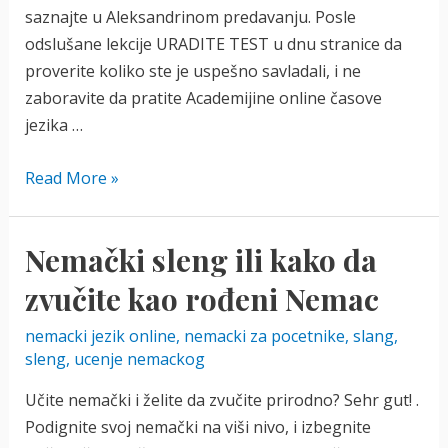
saznajte u Aleksandrinom predavanju. Posle
odslušane lekcije URADITE TEST u dnu stranice da
proverite koliko ste je uspešno savladali, i ne
zaboravite da pratite Academijine online časove
jezika …
Red
Read More »
reči
u
Nemački sleng ili kako da
nemačkoj
rečenici
zvučite kao rođeni Nemac
nemacki jezik online
,
nemacki za pocetnike
,
slang
,
sleng
,
ucenje nemackog
Učite nemački i želite da zvučite prirodno? Sehr gut! .
Podignite svoj nemački na viši nivo, i izbegnite