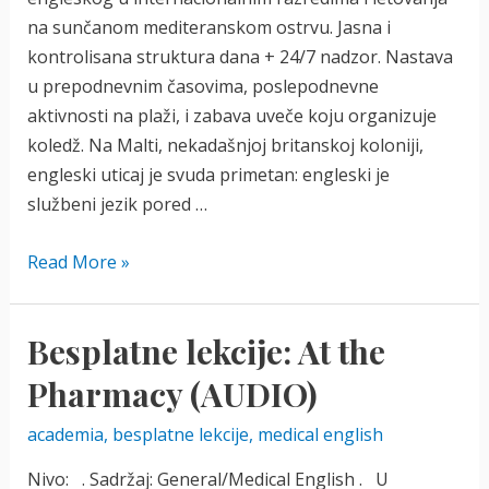
na sunčanom mediteranskom ostrvu. Jasna i
kontrolisana struktura dana + 24/7 nadzor. Nastava
u prepodnevnim časovima, poslepodnevne
aktivnosti na plaži, i zabava uveče koju organizuje
koledž. Na Malti, nekadašnjoj britanskoj koloniji,
engleski uticaj je svuda primetan: engleski je
službeni jezik pored …
Letnji
Read More »
kamp
engleskog
Besplatne lekcije: At the
jezika
za
Pharmacy (AUDIO)
tinejdžere
academia
,
besplatne lekcije
,
medical english
na
Malti
Nivo: . Sadržaj: General/Medical English . U