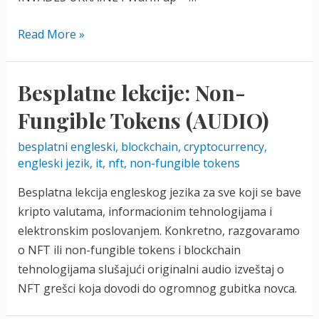
Besplatna
Read More »
lekcija:
Russia
Besplatne lekcije: Non-
Invades
Ukraine
Fungible Tokens (AUDIO)
(B2-
besplatni engleski
,
blockchain
,
cryptocurrency
,
C1)
engleski jezik
,
it
,
nft
,
non-fungible tokens
Besplatna lekcija engleskog jezika za sve koji se bave
kripto valutama, informacionim tehnologijama i
elektronskim poslovanjem. Konkretno, razgovaramo
o NFT ili non-fungible tokens i blockchain
tehnologijama slušajući originalni audio izveštaj o
NFT grešci koja dovodi do ogromnog gubitka novca.