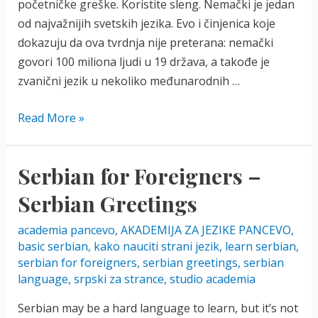
početničke greške. Koristite sleng. Nemački je jedan
od najvažnijih svetskih jezika. Evo i činjenica koje
dokazuju da ova tvrdnja nije preterana: nemački
govori 100 miliona ljudi u 19 država, a takođe je
zvanični jezik u nekoliko međunarodnih …
Nemački
Read More »
sleng
ili
Serbian for Foreigners –
kako
da
Serbian Greetings
zvučite
academia pancevo
,
AKADEMIJA ZA JEZIKE PANCEVO
,
kao
basic serbian
,
kako nauciti strani jezik
,
learn serbian
,
rođeni
serbian for foreigners
,
serbian greetings
,
serbian
Nemac
language
,
srpski za strance
,
studio academia
Serbian may be a hard language to learn, but it’s not