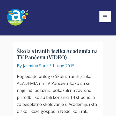
Skip
to
content
Mai
Men
Škola stranih jezika Academia na
TV Pančevu (VIDEO)
By
Jasmina Saric
/
1 June 2015
Pogledajte prilog o Školi stranih jezika
ACADEMIA na TV Pančevu: kako su se
najmlađi polaznici pokazali na završnoj
priredbi, ko su bili korisnici 14 stipendija
za besplatno školovanje u Academiji, i šta
o školi kaže gospodin Nedeljko Erak,