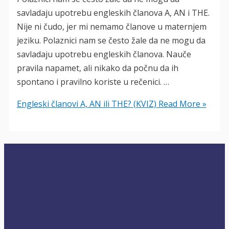
savladaju upotrebu engleskih članova A, AN i THE.
Nije ni čudo, jer mi nemamo članove u maternjem
jeziku. Polaznici nam se često žale da ne mogu da
savladaju upotrebu engleskih članova. Nauče
pravila napamet, ali nikako da počnu da ih
spontano i pravilno koriste u rečenici. …
Engleski članovi A, AN ili THE? (KVIZ)
Read More »