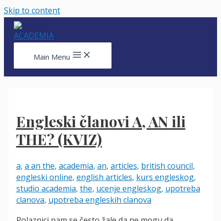
Skip to content
Main Menu
Engleski članovi A, AN ili
THE? (KVIZ)
a
,
a an the
,
academia
,
an
,
articles
,
british council
,
engleski online
,
english articles
,
kurs engleskog
,
studio academia
,
the
,
ucenje engleskog
,
upotreba
clanova
,
upotreba engleskih clanova
Polaznici nam se često žale da ne mogu da