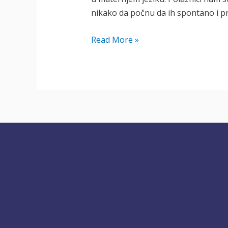
nikako da počnu da ih spontano i pra
Engleski
Read More »
članovi
A,
AN
ili
THE?
(KVIZ)