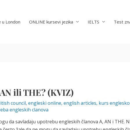
e u London
ONLINE kursevi jezika
IELTS
Test zn
 AN ili THE? (KVIZ)
itish council
,
engleski online
,
english articles
,
kurs englesk
eba engleskih clanova
ogu da savladaju upotrebu engleskih članova A, AN i THE. N
e često žale da ne mogu da savladaju upotrebu engleskih čl