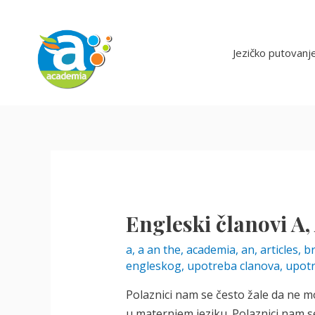
Skip
to
content
Jezičko putovanj
Engleski članovi A,
a
,
a an the
,
academia
,
an
,
articles
,
br
engleskog
,
upotreba clanova
,
upotr
Polaznici nam se često žale da ne m
u maternjem jeziku. Polaznici nam s