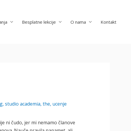
anja
Besplatne lekcije
O nama
Kontakt
og
,
studio academia
,
the
,
ucenje
ije ni čudo, jer mi nemamo članove
anova. Nauče pravila napamet, ali