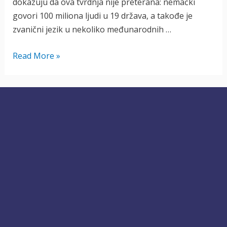
dokazuju da ova tvrdnja nije preterana: nemački
govori 100 miliona ljudi u 19 država, a takođe je
zvanični jezik u nekoliko međunarodnih …
Nemački
Read More »
sleng
ili
kako
da
zvučite
kao
rođeni
Nemac