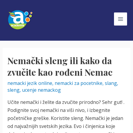
Skip
to
content
Mai
Men
Nemački sleng ili kako da
zvučite kao rođeni Nemac
nemacki jezik online
,
nemacki za pocetnike
,
slang
,
sleng
,
ucenje nemackog
Učite nemački i želite da zvučite prirodno? Sehr gut! .
Podignite svoj nemački na viši nivo, i izbegnite
početničke greške. Koristite sleng. Nemački je jedan
od najvažnijih svetskih jezika. Evo i činjenica koje