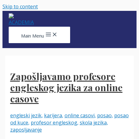
Skip to content
Main Menu
Zapošljavamo profesore
engleskog jezika za online
casove
engleski jezik
,
karijera
,
online casovi
,
posao
,
posao
od kuce
,
profesor engleskog
,
skola jezika
,
zaposljavanje