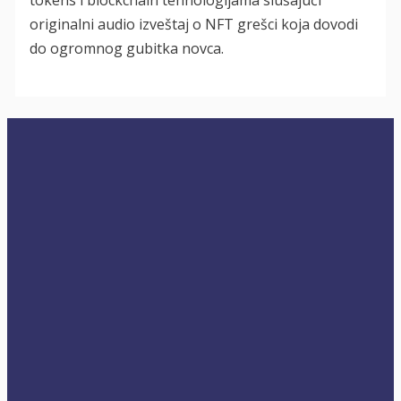
originalni audio izveštaj o NFT grešci koja dovodi
do ogromnog gubitka novca.