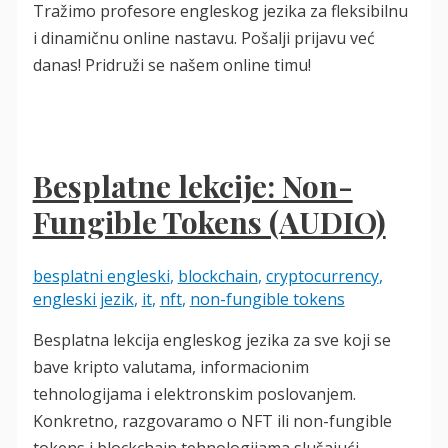
Tražimo profesore engleskog jezika za fleksibilnu
i dinamičnu online nastavu. Pošalji prijavu već
danas! Pridruži se našem online timu!
Besplatne lekcije: Non-
Fungible Tokens (AUDIO)
besplatni engleski
,
blockchain
,
cryptocurrency
,
engleski jezik
,
it
,
nft
,
non-fungible tokens
Besplatna lekcija engleskog jezika za sve koji se
bave kripto valutama, informacionim
tehnologijama i elektronskim poslovanjem.
Konkretno, razgovaramo o NFT ili non-fungible
tokens i blockchain tehnologijama slušajući