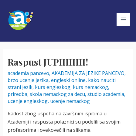
Skip
to
content
Mai
Men
Raspust JUPIIIIIIII!
academia pancevo
,
AKADEMIJA ZA JEZIKE PANCEVO
,
brzo ucenje jezika
,
engleski online
,
kako nauciti
strani jezik
,
kurs engleskog
,
kurs nemackog
,
priredba
,
skola nemackog za decu
,
studio academia
,
ucenje engleskog
,
ucenje nemackog
Radost zbog uspeha na završnim ispitima u
Academiji i raspusta polaznici su podelili sa svojim
profesorima i ovekovečili na slikama.