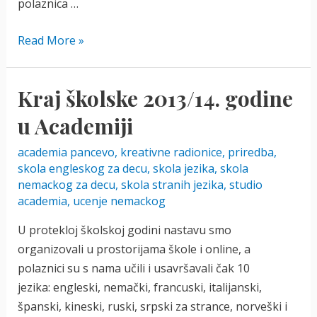
polaznica …
Umetnost
Read More »
i
filozofija
Kraj školske 2013/14. godine
kineske
kaligrafije
u Academiji
u
academia pancevo
,
kreativne radionice
,
priredba
,
Academijinoj
skola engleskog za decu
,
skola jezika
,
skola
kreativnoj
nemackog za decu
,
skola stranih jezika
,
studio
radionici
academia
,
ucenje nemackog
U protekloj školskoj godini nastavu smo
organizovali u prostorijama škole i online, a
polaznici su s nama učili i usavršavali čak 10
jezika: engleski, nemački, francuski, italijanski,
španski, kineski, ruski, srpski za strance, norveški i