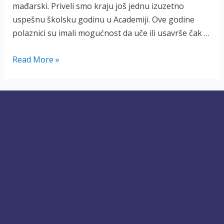
mađarski. Priveli smo kraju još jednu izuzetno
uspešnu školsku godinu u Academiji. Ove godine
polaznici su imali mogućnost da uče ili usavrše čak …
Kraj
Read More »
školske
2013/14.
godine
u
Academiji