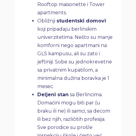
Rooftop maisonette i Tower
apartments.
Obližnji
studentski domovi
koji pripadaju berlinskim
univerzitetima. Nešto su manje
komforni nego apartmani na
GLS kampusu, ali su zato i
jeftiniji. Sobe su jednokrevetne
sa privatnim kupatilom, a
minimalna dužina boravka je 1
mesec.
Deljeni stan
sa Berlincima.
Domaćini mogu biti par (u
braku ili ne) ili samci, sa decom
ili bez njih, različitih profesija.
Sve porodice su prošle
inspekciju škole i često već