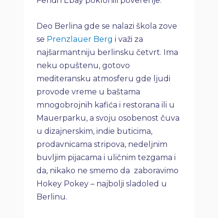
Fendi i Ebay poklonili poverenje.
Deo Berlina gde se nalazi škola zove
se
Prenzlauer Berg
i važi za
najšarmantniju berlinsku četvrt. Ima
neku opuštenu, gotovo
mediteransku atmosferu gde ljudi
provode vreme u baštama
mnogobrojnih kafića i restorana ili u
Mauerparku, a svoju osobenost čuva
u dizajnerskim, indie buticima,
prodavnicama stripova, nedeljnim
buvljim pijacama i uličnim tezgama i
da, nikako ne smemo da zaboravimo
Hokey Pokey – najbolji sladoled u
Berlinu.