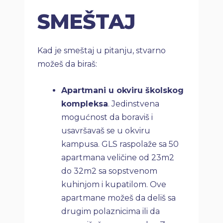
SMEŠTAJ
Kad je smeštaj u pitanju, stvarno
možeš da biraš:
Apartmani u okviru školskog
kompleksa
. Jedinstvena
mogućnost da boraviš i
usavršavaš se u okviru
kampusa. GLS raspolaže sa 50
apartmana veličine od 23m2
do 32m2 sa sopstvenom
kuhinjom i kupatilom. Ove
apartmane možeš da deliš sa
drugim polaznicima ili da