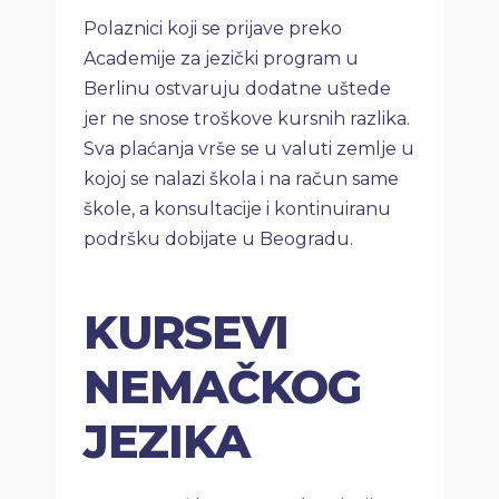
Polaznici koji se prijave preko
Academije za jezički program u
Berlinu ostvaruju dodatne uštede
jer ne snose troškove kursnih razlika.
Sva plaćanja vrše se u valuti zemlje u
kojoj se nalazi škola i na račun same
škole, a konsultacije i kontinuiranu
podršku dobijate u Beogradu.
KURSEVI
NEMAČKOG
JEZIKA