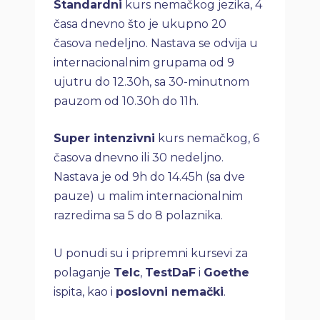
Standardni
kurs nemačkog jezika, 4
časa dnevno što je ukupno 20
časova nedeljno. Nastava se odvija u
internacionalnim grupama od 9
ujutru do 12.30h, sa 30-minutnom
pauzom od 10.30h do 11h.
Super intenzivni
kurs nemačkog, 6
časova dnevno ili 30 nedeljno.
Nastava je od 9h do 14.45h (sa dve
pauze) u malim internacionalnim
razredima sa 5 do 8 polaznika.
U ponudi su i pripremni kursevi za
polaganje
Telc
,
TestDaF
i
Goethe
ispita, kao i
poslovni nemački
.