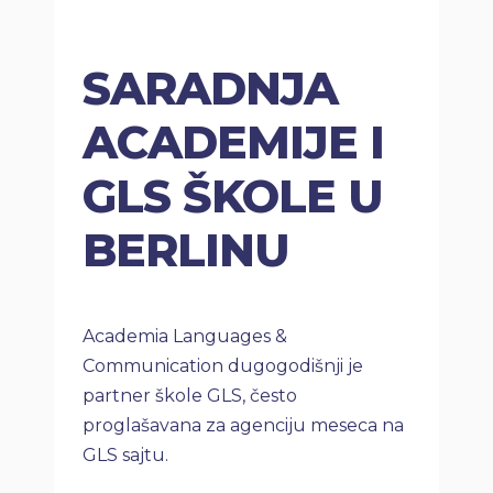
SARADNJA
ACADEMIJE I
GLS ŠKOLE U
BERLINU
Academia Languages &
Communication dugogodišnji je
partner škole GLS, često
proglašavana za agenciju meseca na
GLS sajtu.