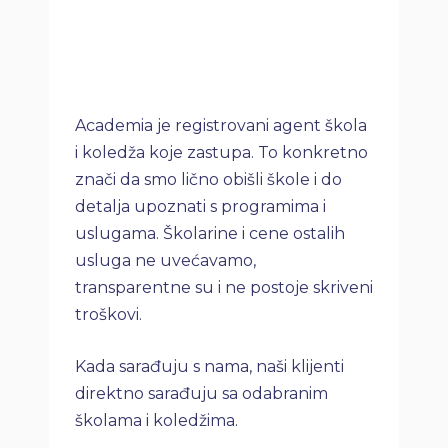
Academia je registrovani agent škola
i koledža koje zastupa. To konkretno
znači da smo lično obišli škole i do
detalja upoznati s programima i
uslugama. Školarine i cene ostalih
usluga ne uvećavamo,
transparentne su i ne postoje skriveni
troškovi.
Kada sarađuju s nama, naši klijenti
direktno sarađuju sa odabranim
školama i koledžima.