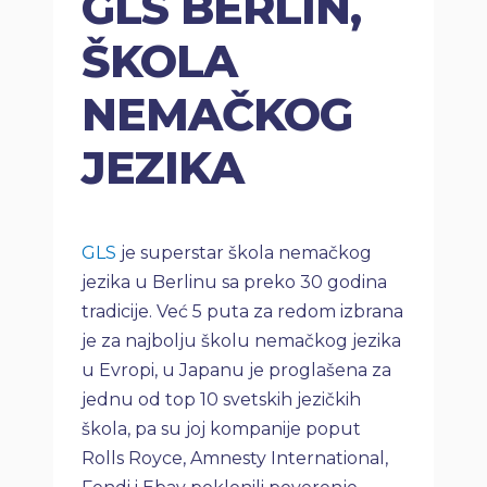
GLS BERLIN,
ŠKOLA
NEMAČKOG
JEZIKA
GLS
je superstar škola nemačkog
jezika u Berlinu sa preko 30 godina
tradicije. Već 5 puta za redom izbrana
je za najbolju školu nemačkog jezika
u Evropi, u Japanu je proglašena za
jednu od top 10 svetskih jezičkih
škola, pa su joj kompanije poput
Rolls Royce, Amnesty International,