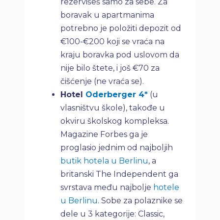
rezervišeš samo za sebe. Za
boravak u apartmanima
potrebno je položiti depozit od
€100-€200 koji se vraća na
kraju boravka pod uslovom da
nije bilo štete, i još €70 za
čišćenje (ne vraća se).
Hotel
Oderberger 4*
(u
vlasništvu škole), takođe u
okviru školskog kompleksa.
Magazine Forbes ga je
proglasio jednim od najboljih
butik hotela u Berlinu
, a
britanski The Independent ga
svrstava među najbolje
hotele
u Berlinu
. Sobe za polaznike se
dele u 3 kategorije: Classic,